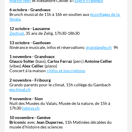
Martin Neri
 et Alexandre Cellier à l'
Esprit Frappeur
6 octobre - Grandvaux
Brunch musical de 11h à 16h en soutien aux 
écovillages de la 
Smala
.
12 octobre - Lausanne
Zestival
, 35 ans de Zelig, 17h30-18h30 ​
13 octobre - Gastlosen
Itinérance musicale, infos et réservations: 
grandangle.ch
  9h
1 novembre - Grandvaux
Glauco Solter
 (bass), 
Carlos Ferraz
 (perc) 
Antoine Cellier
(vibes) 
Alex Cellier
 (piano)
Concert à la maison 
+infos et inscriptions
2 novembre - Fribourg
Grands-parents pour le climat, 15h collège du Gambach 
gpclimat.ch
9 novembre - Sion
Nuit des Musées du Valais, Musée de la nature, de 15h à 
17h30 
ndmvs.ch
10 novembre - Genève
Bricomic
 avec 
Jean Duperrex, 
11h Matinées décalées du 
musée d’histoire des sciences