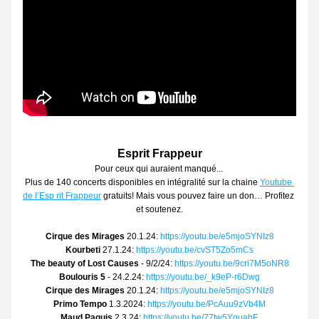
Esprit Frappeur
Pour ceux qui auraient manqué... 
Plus de 140 concerts disponibles en intégralité sur la chaine 
Youtube 
de l’Esp rit Frappeur
 gratuits! Mais vous pouvez faire un don… Profitez 
et soutenez.
Cirque des Mirages
 20.1.24: 
https://youtu.be/e5mjoSYNIz8
Kourbeti
 27.1.24: 
https://youtu.be/cvST5Zo5mCs
The beauty of Lost Causes
 - 9/2/24: 
https://youtu.be/9cri7M5oNR8
Boulouris 5
 - 24.2.24: 
https://youtu.be/_k9eP-r6Dwg
Cirque des Mirages
 20.1.24: 
https://youtu.be/e5mjoSYNIz8
Primo Tempo
 1.3.2024: 
https://youtu.be/PcAuu9zVb4M
Maud Paquis
 2.3.24: 
https://youtu.be/77tw5YguabE