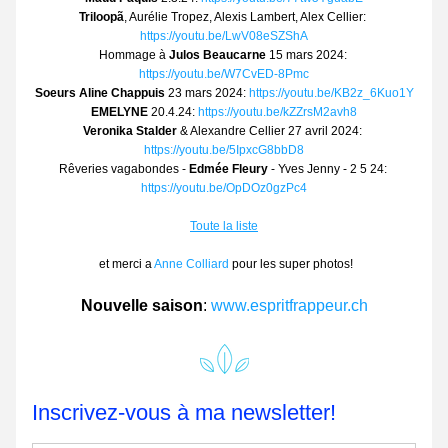
Triloopã
, Aurélie Tropez, Alexis Lambert, Alex Cellier: 
https://youtu.be/LwV08eSZShA
Hommage à 
Julos Beaucarne
 15 mars 2024: 
https://youtu.be/W7CvED-8Pmc
Soeurs Aline Chappuis
 23 mars 2024: 
https://youtu.be/KB2z_6Kuo1Y
EMELYNE
 20.4.24: 
https://youtu.be/kZZrsM2avh8
Veronika Stalder
 & Alexandre Cellier 27 avril 2024: 
https://youtu.be/5IpxcG8bbD8
Rêveries vagabondes - 
Edmée Fleury
 - Yves Jenny - 2 5 24: 
https://youtu.be/OpDOz0gzPc4
Toute la liste
 et merci a 
Anne Colliard
 pour les super photos!
Nouvelle saison
: 
www.espritfrappeur.ch
Inscrivez-vous à ma newsletter!