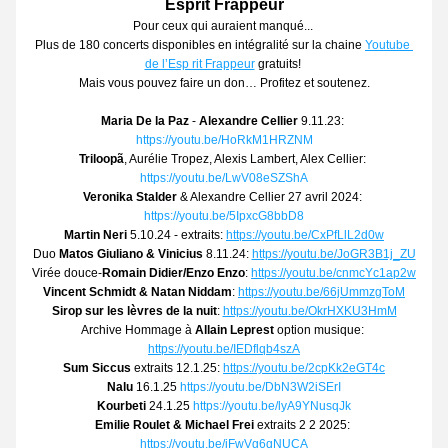
Esprit Frappeur
Pour ceux qui auraient manqué... 
Plus de 180 concerts disponibles en intégralité sur la chaine 
Youtube 
de l’Esp rit Frappeur
 gratuits! 
Mais vous pouvez faire un don… Profitez et soutenez.
Maria De la Paz
 - 
Alexandre Cellier
 9.11.23: 
https://youtu.be/HoRkM1HRZNM
Triloopã
, Aurélie Tropez, Alexis Lambert, Alex Cellier: 
https://youtu.be/LwV08eSZShA
Veronika Stalder
 & Alexandre Cellier 27 avril 2024: 
https://youtu.be/5IpxcG8bbD8
Martin Neri
 5.10.24 - extraits: 
https://youtu.be/CxPfLlL2d0w
Duo 
Matos Giuliano & Vinicius
 8.11.24: 
https://youtu.be/JoGR3B1j_ZU
Virée douce-
Romain Didier/Enzo Enzo
: 
https://youtu.be/cnmcYc1ap2w
Vincent Schmidt & Natan Niddam
: 
https://youtu.be/66jUmmzgToM
Sirop sur les lèvres de la nuit
: 
https://youtu.be/OkrHXKU3HmM
Archive Hommage à 
Allain Leprest
 option musique: 
https://youtu.be/IEDflqb4szA
Sum Siccus
 extraits 12.1.25: 
https://youtu.be/2cpKk2eGT4c
Nalu
 16.1.25 
https://youtu.be/DbN3W2iSErI
Kourbeti
 24.1.25 
https://youtu.be/lyA9YNusqJk
Emilie Roulet & Michael Frei
 extraits 2 2 2025: 
https://youtu.be/jFwVg6qNUCA