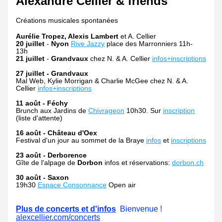
Alexandre Cellier & friends
Créations musicales spontanées 
Aurélie Tropez, Alexis Lambert
 et A. Cellier
20 juillet
 - 
Nyon
Rive Jazzy
 place des Marronniers 11h-
13h 
21 juillet
 - 
Grandvaux
 chez N. 
&
 A. Cellier 
infos+inscriptions
27 juillet - Grandvaux
Mal Web, Kylie Morrigan & Charlie McGee chez N. 
&
 A. 
Cellier 
infos+inscriptions
11 août - Féchy
Brunch aux Jardins de 
Chivrageon
 10h30. Sur 
inscription
(liste d'attente)
16 août - Château d'Oex
Festival d'un jour au sommet de la Braye 
infos
 et 
inscriptions
23 août - Derborence
Gîte de l'alpage de 
Dorbon
 infos et réservations: 
dorbon.ch
30 août - Saxon
19h30 
Espace Consonnance
 Open air
Plus de concerts et d'infos
  Bienvenue ! 
alexcellier.com/concerts