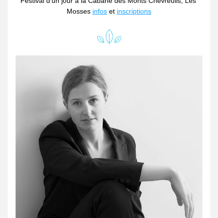
Festival d'un jour à la Cabane des Monts Chevreuils, Les 
Mosses 
infos
 et 
inscriptions